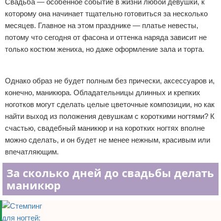
Свадьба — особенное событие в жизни любой девушки, к
Отказ от ответственности
Уход за ногтями
которому она начинает тщательно готовиться за несколько
месяцев. Главное на этом празднике — платье невесты,
Макияж
потому что сегодня от фасона и оттенка наряда зависит не
только костюм жениха, но даже оформление зала и торта.
СПА процедуры
Реклама
Парфюмерия
Однако образ не будет полным без прически, аксессуаров и,
конечно, маникюра. Обладательницы длинных и крепких
Прически
ноготков могут сделать целые цветочные композиции, но как
найти выход из положения девушкам с короткими ногтями? К
Разное
счастью, свадебный маникюр и на коротких ногтях вполне
можно сделать, и он будет не менее нежным, красивым или
Уход за лицом
впечатляющим.
Хирургия
За сколько дней до свадьбы делать
маникюр