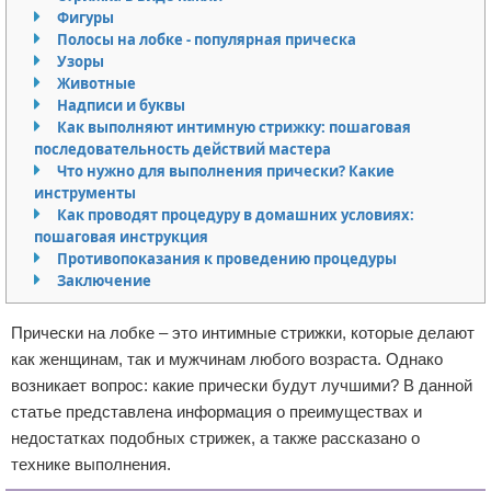
Фигуры
Отказ от ответственности
Уход за ногтями
Полосы на лобке - популярная прическа
Узоры
Макияж
Животные
Надписи и буквы
СПА процедуры
Как выполняют интимную стрижку: пошаговая
последовательность действий мастера
Что нужно для выполнения прически? Какие
Парфюмерия
инструменты
Как проводят процедуру в домашних условиях:
Прически
пошаговая инструкция
Противопоказания к проведению процедуры
Разное
Заключение
Уход за лицом
Прически на лобке – это интимные стрижки, которые делают
как женщинам, так и мужчинам любого возраста. Однако
Хирургия
возникает вопрос: какие прически будут лучшими? В данной
статье представлена информация о преимуществах и
недостатках подобных стрижек, а также рассказано о
технике выполнения.