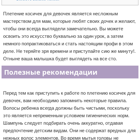
Отказ от ответственности
Уход за ногтями
Плетение косичек для девочек является несложным
мастерством для мам, которые любят своих дочек и желают,
Макияж
чтобы они всегда выглядели замечательно. Вы можете
СПА процедуры
освоить это искусство буквально за один урок, а затем
немного попрактиковаться и стать настоящим профи в этом
Парфюмерия
деле. Не теряйте зря времени и приступайте сию же минуту!.
Отныне ваша малышка будет выглядеть на все сто.
Прически
Полезные рекомендации
Разное
Реклама
Уход за лицом
Перед тем как приступить к работе по плетению косичек для
девочек, вам необходимо запомнить некоторые правила.
Хирургия
Волосы ребенка всегда должны быть чистыми, поскольку
это является непременным условием гигиенических норм.
Шампунь следует подбирать очень аккуратно, отдавая
предпочтение детским видам. Они не содержат вредных для
нежных волос элементов. Во время мытья головы не