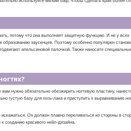
зательно используйте мягкий баф, чтобы сделать края более гл
рать, потому что она выполняет защитную функцию. И не у всех
и к образованию заусенцев. Поэтому особенно популярен станов
отодвигают апельсиновой палочкой. Также наносите специальны
ногтях?
 вам нужно обязательно обезжирить ногтевую пластину, нанест
но густую базу для гель-лака и приступить к выравниванию но
о искажаться. Он должен плавно переливаться из стороны в сто
 к созданию красивого нейл-дизайна.