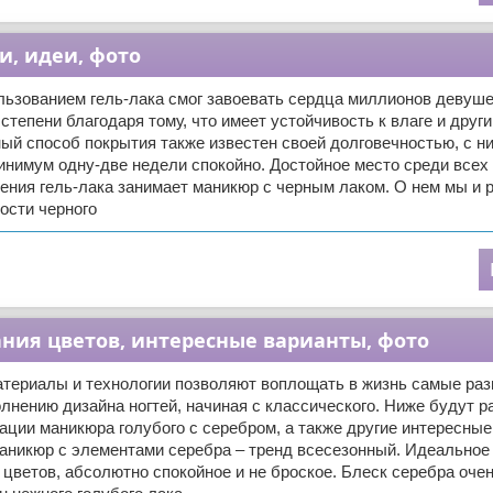
и, идеи, фото
льзованием гель-лака смог завоевать сердца миллионов девуше
степени благодаря тому, что имеет устойчивость к влаге и дру
ый способ покрытия также известен своей долговечностью, с н
инимум одну-две недели спокойно. Достойное место среди все
ения гель-лака занимает маникюр с черным лаком. О нем мы и 
ости черного
ания цветов, интересные варианты, фото
териалы и технологии позволяют воплощать в жизнь самые ра
лнению дизайна ногтей, начиная с классического. Ниже будут 
ции маникюра голубого с серебром, а также другие интересные
маникюр с элементами серебра – тренд всесезонный. Идеальное
цветов, абсолютно спокойное и не броское. Блеск серебра очен