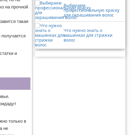
Выбираем
ко на прочной
профессиональную краску
для окрашивания волос
равится такая
Что нужно знать о
машинках для стрижки
р получается
волос
статки и
Реклама
овье.
придадут
жно только в
а не