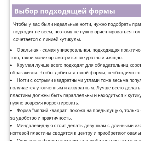
Выбор подходящей формы
Чтобы у вас были идеальные ногти, нужно подобрать пр
подходит не всем, поэтому не нужно ориентироваться тол
сочетается с линией кутикулы.
Овальная - самая универсальная, подходящая практичес
того, такой маникюр смотрится аккуратно и изящно.
Круглая лучше всего подходят для обладательниц корот
образ жизни. Чтобы добиться такой формы, необходимо сп
Ногти с острыми квадратными углами тоже весьма поп
получается утонченным и аккуратным. Лучше всего делать 
пластины должны быть параллельны и находиться к кутикул
нужно вовремя корректировать.
Форма "мягкий квадрат" похожа на предыдущую, только 
за удобство и практичность.
Миндалевидную стоит делать девушкам с длинными изя
ногтевой пластины сводятся к центру и приобретают оваль
Скошенная форма подходит для любительниц экстраваган