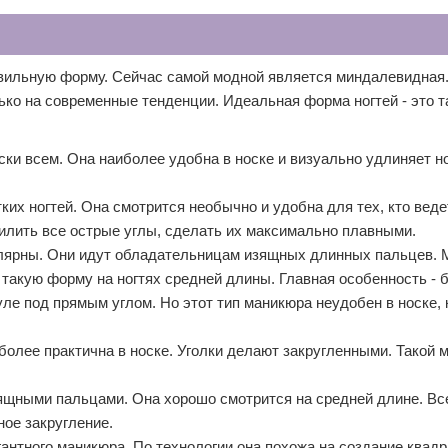
авильную форму. Сейчас самой модной является миндалевидная.
ько на современные тенденции. Идеальная форма ногтей - это т
ки всем. Она наиболее удобна в носке и визуально удлиняет но
ких ногтей. Она смотрится необычно и удобна для тех, кто вед
илить все острые углы, сделать их максимально плавными.
улярны. Они идут обладательницам изящных длинных пальцев.
такую форму на ногтях средней длины. Главная особенность - 
е под прямым углом. Но этот тип маникюра неудобен в носке, к
более практична в носке. Уголки делают закругленными. Такой 
щными пальцами. Она хорошо смотрится на средней длине. Вс
ное закругление.
тного маникюра. По технологии она похожа на создание квадра