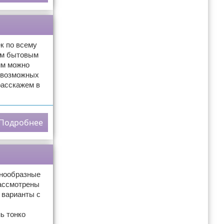
к по всему
гим бытовым
им можно
х возможных
расскажем в
Подробнее
знообразные
рассмотрены
 варианты с
ь тонко