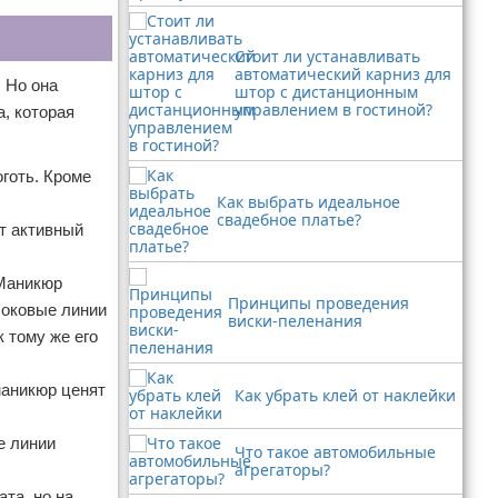
Стоит ли устанавливать
автоматический карниз для
 Но она
штор с дистанционным
управлением в гостиной?
а, которая
готь. Кроме
Как выбрать идеальное
свадебное платье?
ет активный
 Маникюр
Принципы проведения
боковые линии
виски-пеленания
 тому же его
маникюр ценят
Как убрать клей от наклейки
е линии
Что такое автомобильные
агрегаторы?
та, но на