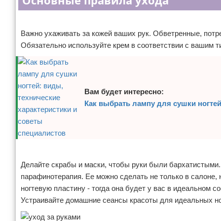
Основные правила ухода
Отказ от ответственности
Уход за ногтями
Реклама
Важно ухаживать за кожей ваших рук. Обветренные, потр
Макияж
Обязательно используйте крем в соответствии с вашим т
СПА процедуры
Парфюмерия
Вам будет интересно:
Прически
Как выбрать лампу для сушки ногтей
Разное
Уход за лицом
Реклама
Делайте скрабы и маски, чтобы руки были бархатистыми
Хирургия
парафинотерапия. Ее можно сделать не только в салоне, 
ногтевую пластину - тогда она будет у вас в идеальном с
Устраивайте домашние сеансы красоты для идеальных н