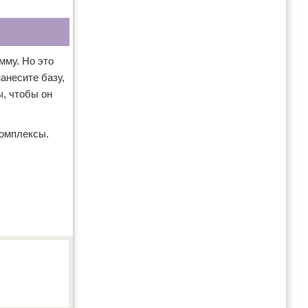
мму. Но это
анесите базу,
, чтобы он
комплексы.