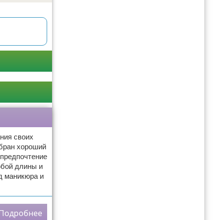
ния своих
ыбран хороший
 предпочтение
юбой длины и
д маникюра и
Подробнее