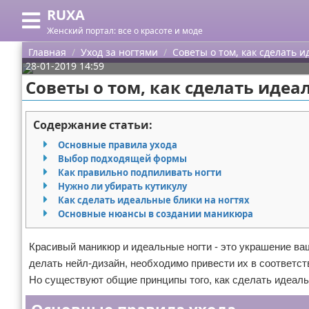
RUXA
Меню
X
Женский портал: все о красоте и моде
Главная
Главная
Уход за ногтями
Советы о том, как сделать 
28-01-2019 14:59
Категории
Советы о том, как сделать идеа
Поиск
Уход за кожей
Содержание статьи:
О проекте
Одежда
Основные правила ухода
Выбор подходящей формы
Контакты
Шоппинг
Как правильно подпиливать ногти
Нужно ли убирать кутикулу
Как сделать идеальные блики на ногтях
Сотрудничество
Подарки
Основные нюансы в создании маникюра
Размещение рекламы
Украшения
Красивый маникюр и идеальные ногти - это украшение ва
делать нейл-дизайн, необходимо привести их в соответст
Для правообладателей
Косметика
Но существуют общие принципы того, как сделать идеаль
Условия предоставления информации
Уход за волосами