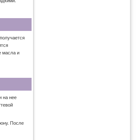
адкими.
 получается
ится
е масла и
и на нее
гтевой
рону. После