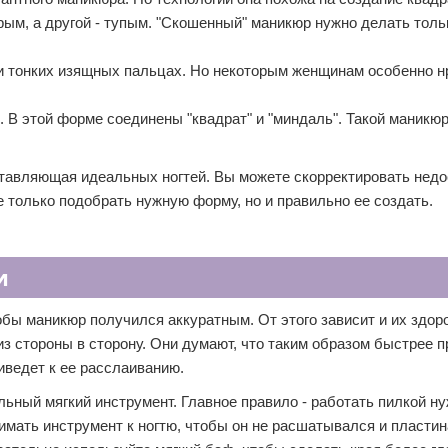
рым, а другой - тупым. "Скошенный" маникюр нужно делать толь
 и тонких изящных пальцах. Но некоторым женщинам особенно н
. В этой форме соединены "квадрат" и "миндаль". Такой маникю
тавляющая идеальных ногтей. Вы можете скорректировать недо
е только подобрать нужную форму, но и правильно ее создать.
и
обы маникюр получился аккуратным. От этого зависит и их здор
з стороны в сторону. Они думают, что таким образом быстрее 
иведет к ее расслаиванию.
ьный мягкий инструмент. Главное правило - работать пилкой ну
имать инструмент к ногтю, чтобы он не расшатывался и пластин