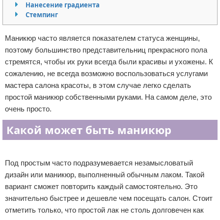
Нанесение градиента
Отказ от ответственности
Уход за ногтями
Стемпинг
Макияж
Маникюр часто является показателем статуса женщины,
поэтому большинство представительниц прекрасного пола
СПА процедуры
стремятся, чтобы их руки всегда были красивы и ухожены. К
сожалению, не всегда возможно воспользоваться услугами
Парфюмерия
мастера салона красоты, в этом случае легко сделать
простой маникюр собственными руками. На самом деле, это
Прически
очень просто.
Разное
Какой может быть маникюр
Уход за лицом
Реклама
Под простым часто подразумевается незамысловатый
Хирургия
дизайн или маникюр, выполненный обычным лаком. Такой
вариант сможет повторить каждый самостоятельно. Это
значительно быстрее и дешевле чем посещать салон. Стоит
отметить только, что простой лак не столь долговечен как