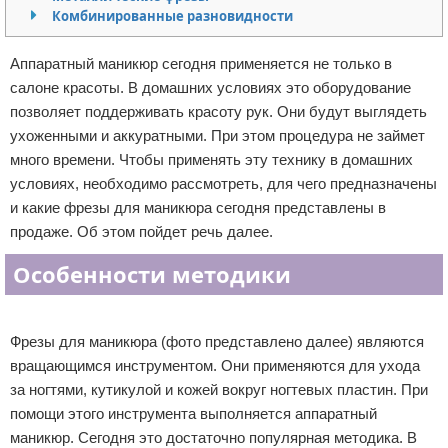
Комбинированные разновидности
Отказ от ответственности
Уход за ногтями
Аппаратный маникюр сегодня применяется не только в
Макияж
салоне красоты. В домашних условиях это оборудование
позволяет поддерживать красоту рук. Они будут выглядеть
СПА процедуры
ухоженными и аккуратными. При этом процедура не займет
много времени. Чтобы применять эту технику в домашних
Парфюмерия
условиях, необходимо рассмотреть, для чего предназначены
Прически
и какие фрезы для маникюра сегодня представлены в
продаже. Об этом пойдет речь далее.
Разное
Особенности методики
Уход за лицом
Реклама
Хирургия
Фрезы для маникюра (фото представлено далее) являются
вращающимся инструментом. Они применяются для ухода
за ногтями, кутикулой и кожей вокруг ногтевых пластин. При
помощи этого инструмента выполняется аппаратный
маникюр. Сегодня это достаточно популярная методика. В