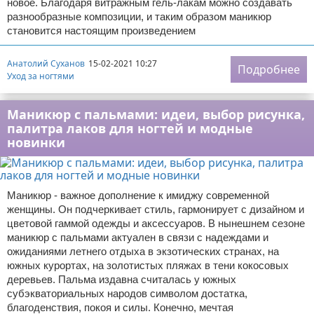
новое. Благодаря витражным гель-лакам можно создавать
разнообразные композиции, и таким образом маникюр
становится настоящим произведением
Анатолий Суханов
15-02-2021 10:27
Подробнее
Уход за ногтями
Маникюр с пальмами: идеи, выбор рисунка,
палитра лаков для ногтей и модные
новинки
Маникюр - важное дополнение к имиджу современной
женщины. Он подчеркивает стиль, гармонирует с дизайном и
цветовой гаммой одежды и аксессуаров. В нынешнем сезоне
маникюр с пальмами актуален в связи с надеждами и
ожиданиями летнего отдыха в экзотических странах, на
южных курортах, на золотистых пляжах в тени кокосовых
деревьев. Пальма издавна считалась у южных
субэкваториальных народов символом достатка,
благоденствия, покоя и силы. Конечно, мечтая