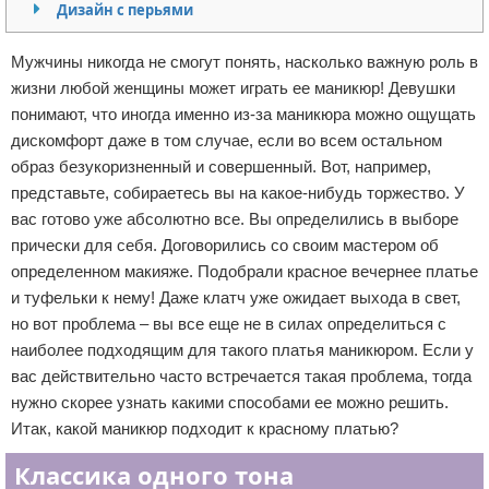
Дизайн с перьями
Отказ от ответственности
Уход за ногтями
Мужчины никогда не смогут понять, насколько важную роль в
Макияж
жизни любой женщины может играть ее маникюр! Девушки
понимают, что иногда именно из-за маникюра можно ощущать
СПА процедуры
дискомфорт даже в том случае, если во всем остальном
образ безукоризненный и совершенный. Вот, например,
Парфюмерия
представьте, собираетесь вы на какое-нибудь торжество. У
вас готово уже абсолютно все. Вы определились в выборе
Прически
прически для себя. Договорились со своим мастером об
определенном макияже. Подобрали красное вечернее платье
Разное
и туфельки к нему! Даже клатч уже ожидает выхода в свет,
Уход за лицом
но вот проблема – вы все еще не в силах определиться с
наиболее подходящим для такого платья маникюром. Если у
Хирургия
вас действительно часто встречается такая проблема, тогда
нужно скорее узнать какими способами ее можно решить.
Итак, какой маникюр подходит к красному платью?
Классика одного тона