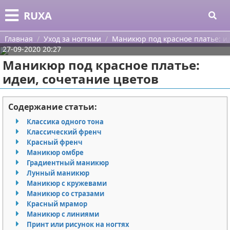
Меню
X
RUXA
Главная
Главная
Уход за ногтями
Маникюр под красное платье: ид
27-09-2020 20:27
Категории
Маникюр под красное платье:
идеи, сочетание цветов
Поиск
Уход за кожей
О проекте
Одежда
Содержание статьи:
Классика одного тона
Контакты
Шоппинг
Классический френч
Красный френч
Сотрудничество
Подарки
Маникюр омбре
Градиентный маникюр
Размещение рекламы
Украшения
Лунный маникюр
Маникюр с кружевами
Маникюр со стразами
Для правообладателей
Косметика
Красный мрамор
Маникюр с линиями
Условия предоставления информации
Уход за волосами
Принт или рисунок на ногтях