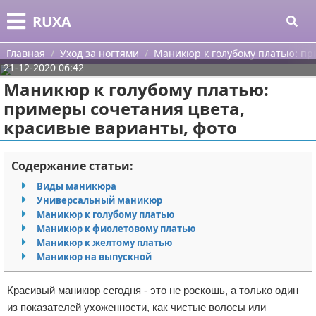
Меню
X
RUXA
Главная
Главная
Уход за ногтями
Маникюр к голубому платью: пр
21-12-2020 06:42
Категории
Маникюр к голубому платью:
примеры сочетания цвета,
Поиск
Уход за кожей
красивые варианты, фото
О проекте
Одежда
Содержание статьи:
Контакты
Шоппинг
Виды маникюра
Универсальный маникюр
Сотрудничество
Подарки
Маникюр к голубому платью
Маникюр к фиолетовому платью
Размещение рекламы
Украшения
Маникюр к желтому платью
Маникюр на выпускной
Для правообладателей
Косметика
Красивый маникюр сегодня - это не роскошь, а только один
Условия предоставления информации
Уход за волосами
из показателей ухоженности, как чистые волосы или