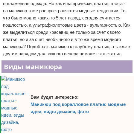
поглаженная одежда. Но как и на прически, платья, цвета -
Отказ от ответственности
Уход за ногтями
на маникюр тоже распространяются модные тенденции. То,
что было модно каких-то 5 лет назад, сегодня считается
Макияж
пошлостью, а ультрафиолетовые цвета - вульгарностью. Как
же выделиться среди красавиц не только за счет своего
СПА процедуры
платья, но и за счет необычного и в то же время модного
маникюра? Подобрать маникюр к голубому платью, а также к
Парфюмерия
другим нарядам для важного вечера поможет эта статья.
Прически
Виды маникюра
Разное
Уход за лицом
Вам будет интересно:
Хирургия
Маникюр под коралловое платье: модные
идеи, виды дизайна, фото