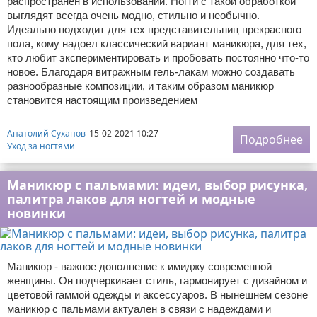
распространен в использовании. Ногти с такой обработкой
выглядят всегда очень модно, стильно и необычно.
Идеально подходит для тех представительниц прекрасного
пола, кому надоел классический вариант маникюра, для тех,
кто любит экспериментировать и пробовать постоянно что-то
новое. Благодаря витражным гель-лакам можно создавать
разнообразные композиции, и таким образом маникюр
становится настоящим произведением
Анатолий Суханов
15-02-2021 10:27
Подробнее
Уход за ногтями
Маникюр с пальмами: идеи, выбор рисунка,
палитра лаков для ногтей и модные
новинки
Маникюр - важное дополнение к имиджу современной
женщины. Он подчеркивает стиль, гармонирует с дизайном и
цветовой гаммой одежды и аксессуаров. В нынешнем сезоне
маникюр с пальмами актуален в связи с надеждами и