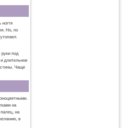
 ногтя
я. Но, по
 утопают.
 руки под
 и длительное
астины. Чаще
азноцветными.
тками на
 палец, на
желанию, в