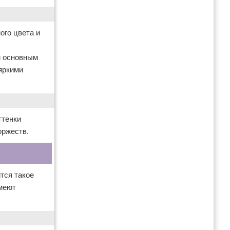
ого цвета и
м основным
яркими
ттенки
оржеств.
тся такое
имеют