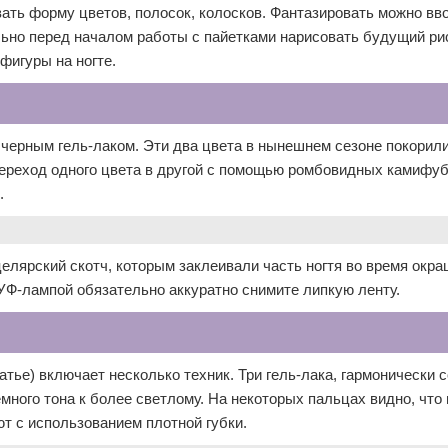
ать форму цветов, полосок, колосков. Фантазировать можно вв
ьно перед началом работы с пайетками нарисовать будущий ри
фигуры на ногте.
 черным гель-лаком. Эти два цвета в нынешнем сезоне покорил
переход одного цвета в другой с помощью ромбовидных камифуб
.
елярский скотч, которым заклеивали часть ногтя во время окр
УФ-лампой обязательно аккуратно снимите липкую ленту.
атье) включает несколько техник. Три гель-лака, гармонически
много тона к более светлому. На некоторых пальцах видно, что 
т с использованием плотной губки.