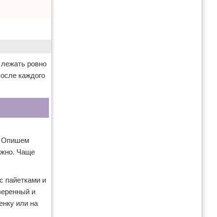
 лежать ровно
После каждого
. Опишем
ожно. Чаще
с пайетками и
веренный и
енку или на