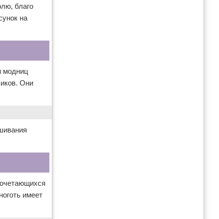
олю, благо
сунок на
и модниц
иков. Они
ашивания
 сочетающихся
ноготь имеет