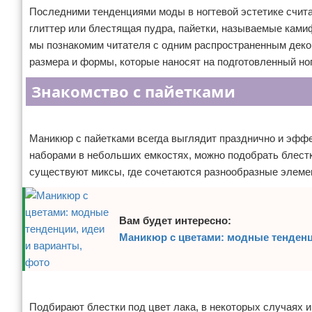
Последними тенденциями моды в ногтевой эстетике счита
Отказ от ответственности
Уход за ногтями
глиттер или блестящая пудра, пайетки, называемые камиф
мы познакомим читателя с одним распространенным деко
Макияж
размера и формы, которые наносят на подготовленный ног
СПА процедуры
Знакомство с пайетками
Парфюмерия
Реклама
Маникюр с пайетками всегда выглядит празднично и эффе
Прически
наборами в небольших емкостях, можно подобрать блест
существуют миксы, где сочетаются разнообразные элеме
Разное
Уход за лицом
Вам будет интересно:
Хирургия
Маникюр с цветами: модные тенденц
Реклама
Подбирают блестки под цвет лака, в некоторых случаях 