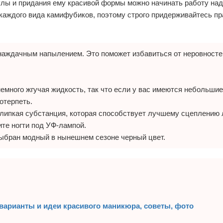
улы и придания ему красивой формы можно начинать работу на
каждого вида камифубиков, поэтому строго придерживайтесь пр
 наждачным напылением. Это поможет избавиться от неровносте
немного жгучая жидкость, так что если у вас имеются небольши
отерпеть.
 липкая субстанция, которая способствует лучшему сцеплению 
ите ногти под УФ-лампой.
выбран модный в нынешнем сезоне черный цвет.
варианты и идеи красивого маникюра, советы, фото