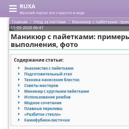
RUXA
Меню
X
Женский портал: все о красоте и моде
Главная
Главная
Уход за ногтями
Маникюр с пайетками: прим
11-05-2020 06:47
Категории
Маникюр с пайетками: примеры
выполнения, фото
Поиск
Уход за кожей
О проекте
Одежда
Содержание статьи:
Знакомство с пайетками
Контакты
Шоппинг
Подготовительный этап
Техника нанесения блесток
Сотрудничество
Подарки
Советы мастеров
Маникюр с круглыми пайетками
Размещение рекламы
Украшения
Использование ромбов
Модное сочетание
Плавные переливы
Для правообладателей
Косметика
«Разбитое стекло»
Камифубики-листочки
Условия предоставления информации
Уход за волосами