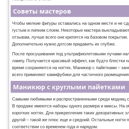
Советы мастеров
Чтобы мелкие фигуры оставались на одном месте и не сд
густым и липким слоем. Некоторые мастера выкладывают и
отзывам, лучше всего они крепятся на базовом покрытии. 
Дополнительно нужно дотсом придавить их глубже.
После просушивания под ультрафиолетовыми лучами налож
лампу. Получается красивый эффект, как будто блестки н
время сохраняются на ногтях. Маникюр с пайетками – зан
всего применяют камифубики для частичного размещения 
Маникюр с круглыми пайетками
Самыми любимыми и распространенными среди модниц сч
В продаже имеются наборы одного размера и миксы. На о
коротких ногтях. Для прикрепления таких декоративных э
другой – такой же плюс еще и средний. Остальные ногти
соответствии со временем года и нарядом.