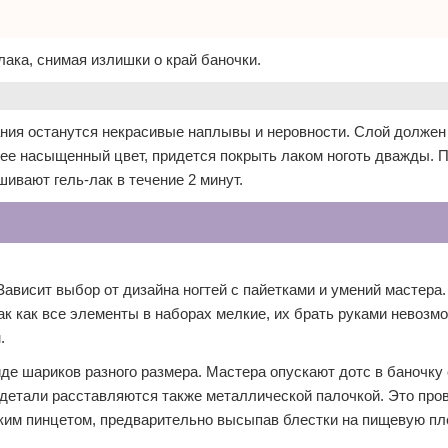
ака, снимая излишки о край баночки.
ания останутся некрасивые наплывы и неровности. Слой должен
лее насыщенный цвет, придется покрыть лаком ноготь дважды. 
ивают гель-лак в течение 2 минут.
Зависит выбор от дизайна ногтей с пайетками и умений мастера
Так как все элементы в наборах мелкие, их брать руками невозм
.
иде шариков разного размера. Мастера опускают дотс в баночку 
 детали расставляются также металлической палочкой. Это про
ким пинцетом, предварительно высыпав блестки на пищевую пл