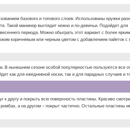
зованием базового и топового слоев. Использованы кружки разн
тя. Такой маникюр выглядит нежно и по-девичьи. Подойдет для
-весеннего периода. Можно обыграть этот вариант с более ярки
убоким коричневым или черным цветом с добавлением пайеток с 
и. В нынешнем сезоне особой популярностью пользуются все о
йдет как для ежедневной носки, так и для парадных случаев и т
г к другу и покрыть всю поверхность пластины. Красиво смотри
в ромбах, а на другом – покрыт частично. Остальные пластины 