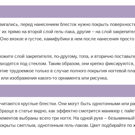
вигались, перед нанесением блесток нужно покрыть поверхность
х прямо на второй слой гель-лака, другие – на слой закрепител
Оно вязкое и густое, камифубики в нем после нанесения просто
ите слой закрепителя, по-другому, топа, и вторично поставьте
аходятся под стеклом. Таким образом, они крепко фиксируются,
ятие трудоемкое только в случае полного покрытия ногтевой пл
или изображения какого-то орнамента или рисунка.
итаются круглые блестки. Они могут быть однотонными или р
бразце в статье видно, как эффектно смотрится маникюр с пайе
лементов выбраны всего три ногтя. На одной руке – безымянный
 покрыты светлым, однотонным гель-лаком. Цвет подбирайте по 