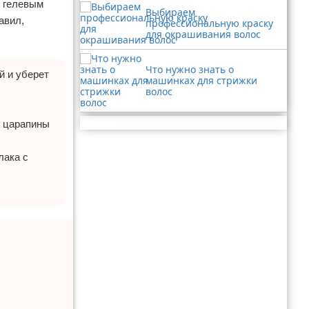
д гелевым
Выбираем
авил,
профессиональную краску
для окрашивания волос
Что нужно знать о
й и уберет
машинках для стрижки
волос
е царапины
Реклама
лака с