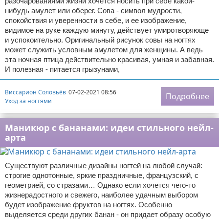
разочарованиями жизни хочется носить при себе какой-
нибудь амулет или оберег. Сова - символ мудрости,
спокойствия и уверенности в себе, и ее изображение,
видимое на руке каждую минуту, действует умиротворяюще
и успокоительно. Оригинальный рисунок совы на ногтях
может служить условным амулетом для женщины. А ведь
эта ночная птица действительно красивая, умная и забавная.
И полезная - питается грызунами,
Виссарион Соловьёв
07-02-2021 08:56
Подробнее
Уход за ногтями
Маникюр с бананами: идеи стильного нейл-
арта
Существуют различные дизайны ногтей на любой случай:
строгие однотонные, яркие праздничные, французский, с
геометрией, со стразами… Однако если хочется чего-то
жизнерадостного и свежего, наиболее удачным выбором
будет изображение фруктов на ногтях. Особенно
выделяется среди других банан - он придает образу особую