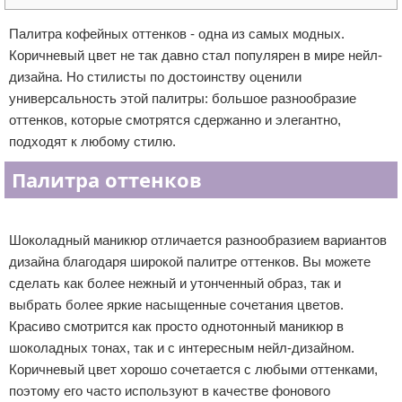
Отказ от ответственности
Уход за ногтями
Палитра кофейных оттенков - одна из самых модных.
Коричневый цвет не так давно стал популярен в мире нейл-
Макияж
дизайна. Но стилисты по достоинству оценили
универсальность этой палитры: большое разнообразие
СПА процедуры
оттенков, которые смотрятся сдержанно и элегантно,
подходят к любому стилю.
Парфюмерия
Палитра оттенков
Прически
Реклама
Разное
Шоколадный маникюр отличается разнообразием вариантов
дизайна благодаря широкой палитре оттенков. Вы можете
Уход за лицом
сделать как более нежный и утонченный образ, так и
выбрать более яркие насыщенные сочетания цветов.
Хирургия
Красиво смотрится как просто однотонный маникюр в
шоколадных тонах, так и с интересным нейл-дизайном.
Коричневый цвет хорошо сочетается с любыми оттенками,
поэтому его часто используют в качестве фонового