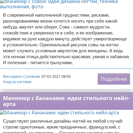
В современной наполненной трудностями, рисками,
разочарованиями жизни хочется носить при себе какой-
нибудь амулет или оберег. Сова - символ мудрости,
спокойствия и уверенности в себе, и ее изображение,
видимое на руке каждую минуту, действует умиротворяюще
и успокоительно. Оригинальный рисунок совы на ногтях
может служить условным амулетом для женщины. А ведь
эта ночная птица действительно красивая, умная и забавная.
И полезная - питается грызунами,
Виссарион Соловьёв
07-02-2021 08:56
Подробнее
Уход за ногтями
Маникюр с бананами: идеи стильного нейл-
арта
Существуют различные дизайны ногтей на любой случай:
строгие однотонные, яркие праздничные, французский, с
геометрией, со стразами… Однако если хочется чего-то