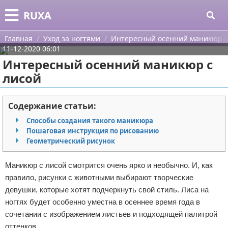
Меню
X
RUXA
Главная
Главная
Уход за ногтями
Интересный осенний маникюр с
11-12-2020 06:01
Категории
Интересный осенний маникюр с
лисой
Поиск
Уход за кожей
О проекте
Одежда
Содержание статьи:
Способы создания такого маникюра
Контакты
Шоппинг
Пошаговая инструкция по рисованию
Геометрический рисунок
Сотрудничество
Подарки
Маникюр с лисой смотрится очень ярко и необычно. И, как
Размещение рекламы
Украшения
правило, рисунки с животными выбирают творческие
девушки, которые хотят подчеркнуть свой стиль. Лиса на
Для правообладателей
Косметика
ногтях будет особенно уместна в осеннее время года в
сочетании с изображением листьев и подходящей палитрой
Условия предоставления информации
Уход за волосами
оттенков.