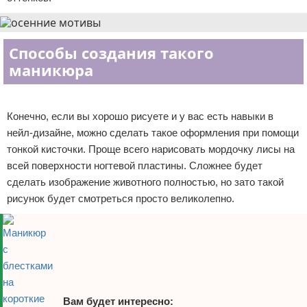
Отказ от ответственности
Уход за ногтями
Макияж
Способы создания такого
маникюра
СПА процедуры
Реклама
Парфюмерия
Конечно, если вы хорошо рисуете и у вас есть навыки в
нейл-дизайне, можно сделать такое оформления при помощи
Прически
тонкой кисточки. Проще всего нарисовать мордочку лисы на
всей поверхности ногтевой пластины. Сложнее будет
Разное
сделать изображение животного полностью, но зато такой
рисунок будет смотреться просто великолепно.
Уход за лицом
Хирургия
Вам будет интересно: