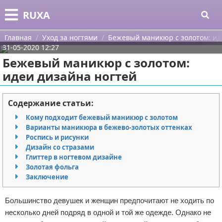
Меню
X
RUXA
Главная
Главная
Уход за ногтями
Бежевый маникюр с золотом: ид
31-05-2020 12:27
Категории
Бежевый маникюр с золотом:
идеи дизайна ногтей
Поиск
Уход за кожей
О проекте
Одежда
Содержание статьи:
Кому подходит бежевый маникюр с золотом
Контакты
Шоппинг
Варианты маникюра в бежево-золотых оттенках
Роспись и рисунки
Сотрудничество
Подарки
Дизайн со стразами
Глиттер в ногтевом дизайне
Размещение рекламы
Украшения
Золотая фольга
Заключение
Для правообладателей
Косметика
Большинство девушек и женщин предпочитают не ходить по
Условия предоставления информации
Уход за волосами
несколько дней подряд в одной и той же одежде. Однако не