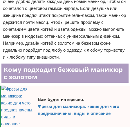
очень удобно делать каждый день новый маникюр, чтобы он
Отказ от ответственности
Уход за ногтями
сочетался с цветовой гаммой наряда. Если девушка или
женщина предпочитают покрытие гель-лаком, такой маникюр
Макияж
держится почти месяц. Чтобы решить проблему с
сочетанием цвета ногтей и цвета одежды, можно выполнить
СПА процедуры
маникюр в нюдовых оттенках с универсальным дизайном.
Например, дизайн ногтей с золотом на бежевом фоне
Парфюмерия
идеально подойдет под любую одежду, к любому торжеству
и к любому типу внешности.
Прически
Кому подходит бежевый маникюр
Разное
с золотом
Уход за лицом
Хирургия
Вам будет интересно:
Фрезы для маникюра: какие для чего
предназначены, виды и описание